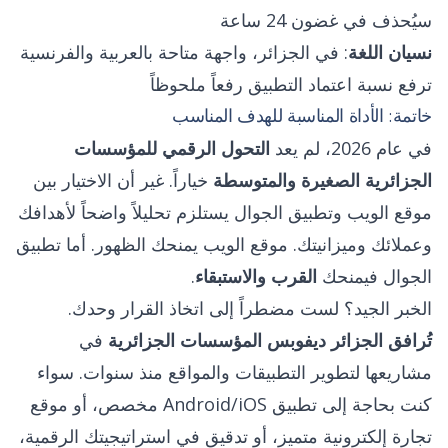
سيُحذف في غضون 24 ساعة
نسيان اللغة
: في الجزائر، واجهة متاحة بالعربية والفرنسية
ترفع نسبة اعتماد التطبيق رفعاً ملحوظاً
خاتمة: الأداة المناسبة للهدف المناسب
في عام 2026، لم يعد
التحول الرقمي للمؤسسات
الجزائرية الصغيرة والمتوسطة
خياراً. غير أن الاختيار بين
موقع الويب وتطبيق الجوال يستلزم تحليلاً واضحاً لأهدافك
وعملائك وميزانيتك. موقع الويب يمنحك الظهور. أما تطبيق
الجوال فيمنحك
القرب والاستبقاء
.
الخبر الجيد؟ لست مضطراً إلى اتخاذ القرار وحدك.
تُرافق الجزائر ديفوبس المؤسسات الجزائرية
في
مشاريعها لتطوير التطبيقات والمواقع منذ سنوات. سواء
كنت بحاجة إلى تطبيق Android/iOS مخصص، أو موقع
تجارة إلكترونية متميز، أو تدقيق في استراتيجيتك الرقمية،