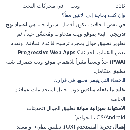
B2B
ويب
في محركات البحث
وإن كنت بحاجة إلى الاثنين معاً؟
في بعض الحالات، تكون أفضل استراتيجية هي
اعتماد نهج
تدريجي
: البدء بموقع ويب متجاوب ومُحسَّن جيداً، ثم
تطوير تطبيق جوال بمجرد ترسيخ قاعدة عملائك. وتقدم
بعض التقنيات الحديثة كـ
Progressive Web Apps
(PWA)
حلاً وسطاً مثيراً للاهتمام: موقع ويب يتصرف شبه
تطبيق متكامل.
الأخطاء التي ينبغي تجنبها في قرارك
تقليد ما يفعله منافس
دون تحليل استخدامات عملائك
الخاصة
الاستهانة بميزانية صيانة
تطبيق الجوال (تحديثات
iOS/Android، الخوادم)
إهمال تجربة المستخدم (UX)
: تطبيق بطيء أو معقد