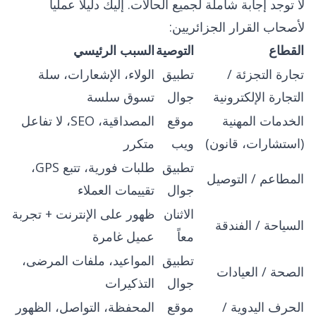
لا توجد إجابة شاملة لجميع الحالات. إليك دليلاً عملياً
لأصحاب القرار الجزائريين:
القطاع
التوصية
السبب الرئيسي
تجارة التجزئة /
تطبيق
الولاء، الإشعارات، سلة
التجارة الإلكترونية
جوال
تسوق سلسة
الخدمات المهنية
موقع
المصداقية، SEO، لا تفاعل
(استشارات، قانون)
ويب
متكرر
تطبيق
طلبات فورية، تتبع GPS،
المطاعم / التوصيل
جوال
تقييمات العملاء
الاثنان
ظهور على الإنترنت + تجربة
السياحة / الفندقة
معاً
عميل غامرة
تطبيق
المواعيد، ملفات المرضى،
الصحة / العيادات
جوال
التذكيرات
الحرف اليدوية /
موقع
المحفظة، التواصل، الظهور