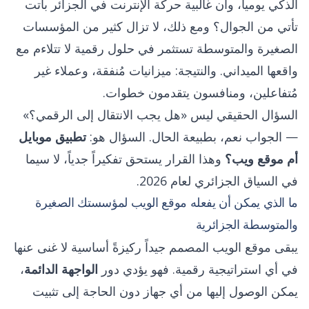
الذكي يومياً، وأن غالبية حركة الإنترنت في الجزائر باتت
تأتي من الجوال؟ ومع ذلك، لا تزال كثير من المؤسسات
الصغيرة والمتوسطة تستثمر في حلول رقمية لا تتلاءم مع
واقعها الميداني. والنتيجة: ميزانيات مُنفقة، وعملاء غير
مُتفاعلين، ومنافسون يتقدمون خطوات.
السؤال الحقيقي ليس «هل يجب الانتقال إلى الرقمي؟»
— الجواب نعم، بطبيعة الحال. السؤال هو:
تطبيق موبايل
أم موقع ويب؟
وهذا القرار يستحق تفكيراً جدياً، لا سيما
في السياق الجزائري لعام 2026.
ما الذي يمكن أن يفعله موقع الويب لمؤسستك الصغيرة
والمتوسطة الجزائرية
يبقى موقع الويب المصمم جيداً ركيزةً أساسية لا غنى عنها
في أي استراتيجية رقمية. فهو يؤدي دور
الواجهة الدائمة
،
يمكن الوصول إليها من أي جهاز دون الحاجة إلى تثبيت