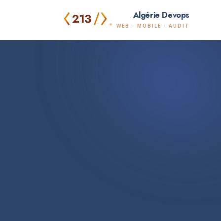
Algérie Devops
213
ا
WEB · MOBILE · AUDIT