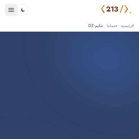
213
الرئيسية
خدماتنا
حكيم-DZ